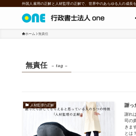
外国人雇用の正解と人材監理の正解で、世界中のあらゆる人の成長
ホーム
無責任
無責任
– tag –
謝っ
人材監理の正解
謝れ
司の
きま
とは