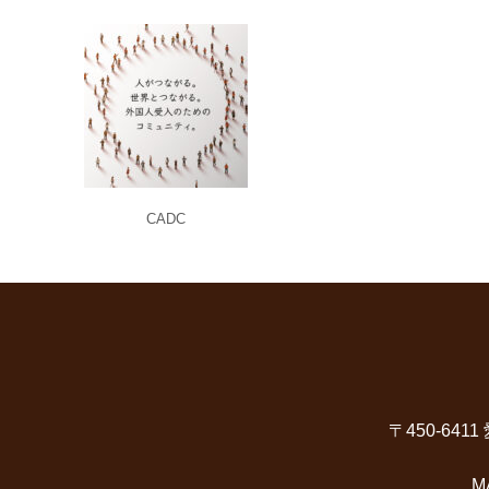
CADC
〒450-6
M