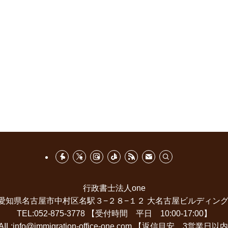
行政書士法人one
411 愛知県名古屋市中村区名駅３−２８−１２ 大名古屋ビルディング
TEL:052-875-3778 【受付時間 平日 10:00-17:00】
AIL:info@immigration-office-one.com 【返信目安 3営業日以