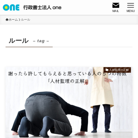
MAIL
MENU
ホーム
ルール
ルール
– tag –
人材監理の正解